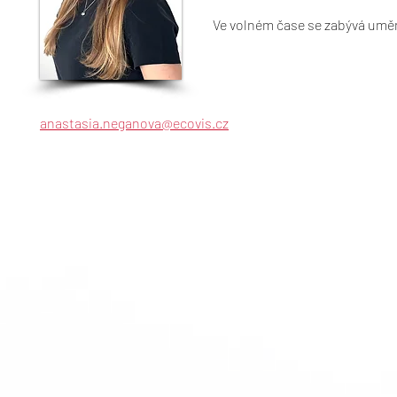
Ve volném čase se zabývá uměn
anastasia.neganova@ecovis.cz