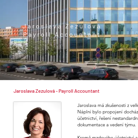
Jaroslava Zezulová
Payroll Accountant
Jaroslava Zezulová - Payroll Accountant
Jaroslava má zkušenosti z ve
Náplní bylo propojení dochá
účetnictví, řešení nestandard
dokumentace a vedení týmu.
Kromě mzdového účetnictví a 